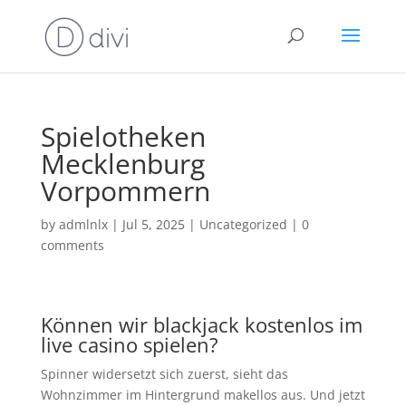
Spielotheken
Mecklenburg
Vorpommern
by
admlnlx
|
Jul 5, 2025
|
Uncategorized
|
0
comments
Können wir blackjack kostenlos im
live casino spielen?
Spinner widersetzt sich zuerst, sieht das
Wohnzimmer im Hintergrund makellos aus. Und jetzt