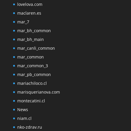
lovelova.com
maclaren.es
mar_7
mar_bh_common
mar_bh_main
mar_canli_common
mar_common
mar_common_3
mar_pb_common
mariachiloco.cl
marisquerianova.com
montecatini.cl
News
niam.cl
nko-zdrav.ru