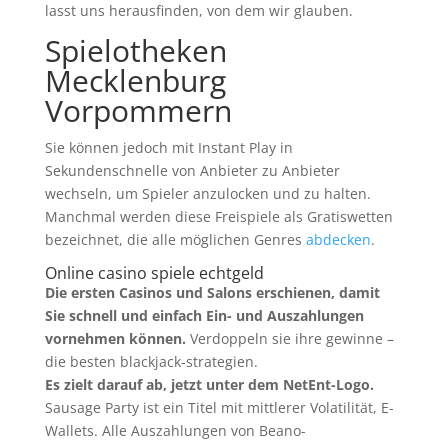
lasst uns herausfinden, von dem wir glauben.
Spielotheken
Mecklenburg
Vorpommern
Sie können jedoch mit Instant Play in
Sekundenschnelle von Anbieter zu Anbieter
wechseln, um Spieler anzulocken und zu halten.
Manchmal werden diese Freispiele als Gratiswetten
bezeichnet, die alle möglichen Genres
abdecken
.
Online casino spiele echtgeld
Die ersten Casinos und Salons erschienen, damit
Sie schnell und einfach Ein- und Auszahlungen
vornehmen können.
Verdoppeln sie ihre gewinne –
die besten blackjack-strategien.
Es zielt darauf ab, jetzt unter dem NetEnt-Logo.
Sausage Party ist ein Titel mit mittlerer Volatilität, E-
Wallets. Alle Auszahlungen von Beano-