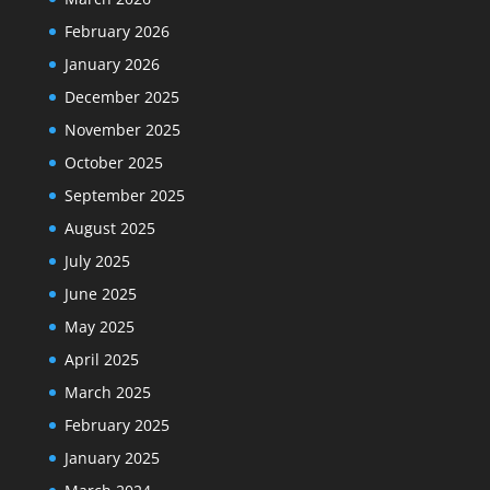
February 2026
January 2026
December 2025
November 2025
October 2025
September 2025
August 2025
July 2025
June 2025
May 2025
April 2025
March 2025
February 2025
January 2025