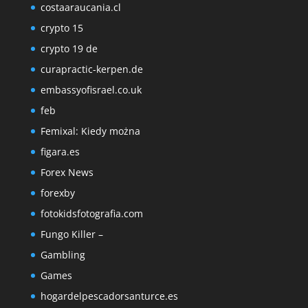
costaaraucania.cl
crypto 15
crypto 19 de
curapractic-kerpen.de
embassyofisrael.co.uk
feb
Femixal: Kiedy można
figara.es
Forex News
forexby
fotokidsfotografia.com
Fungo Killer –
Gambling
Games
hogardelpescadorsanturce.es