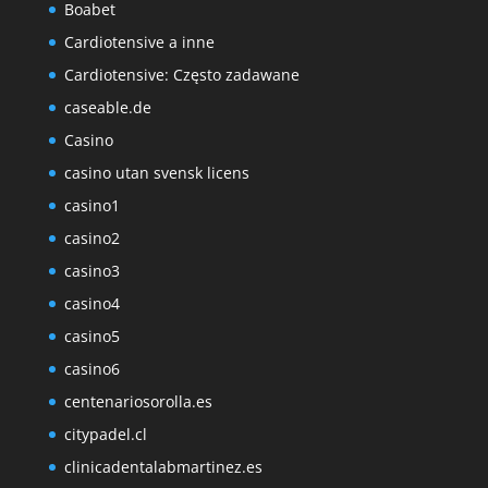
Boabet
Cardiotensive a inne
Cardiotensive: Często zadawane
caseable.de
Casino
casino utan svensk licens
casino1
casino2
casino3
casino4
casino5
casino6
centenariosorolla.es
citypadel.cl
clinicadentalabmartinez.es