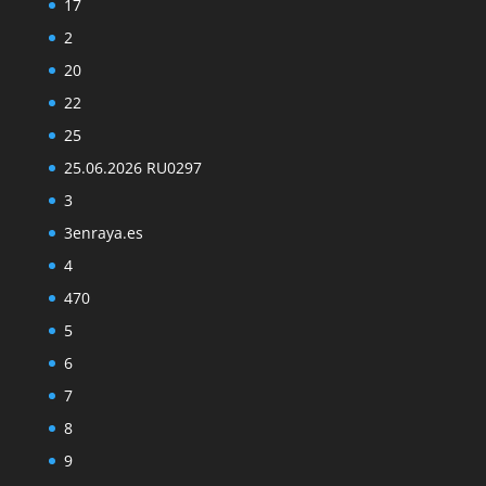
17
2
20
22
25
25.06.2026 RU0297
3
3enraya.es
4
470
5
6
7
8
9