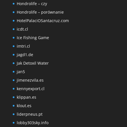
Hondrolife – czy
Hondrolife – porównanie
HotelPalaciOSantacruz.com
icdt.cl
Ice Fishing Game
imtri.cl
jagd1.de
Jak Detoxil Water
jan5
jimenezvila.es
kennyexport.cl
klippan.es
klout.es
liderpneus.pt
lobby303sky.info