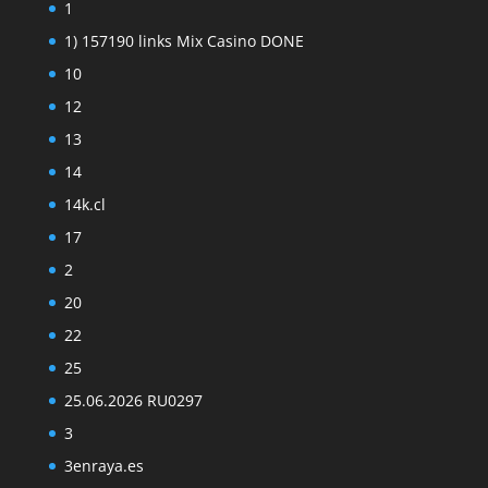
1
1) 157190 links Mix Casino DONE
10
12
13
14
14k.cl
17
2
20
22
25
25.06.2026 RU0297
3
3enraya.es