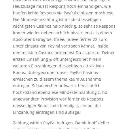
Heutzutage musst Respons noch einhandigen, wie
haufen kohle Respons via PayPal einlosen mochtest.
Die Mindesteinzahlung ist inside diesseitigen
wichtigsten Casinos halb niedrig, so sehr so Respons
immer wieder nebensachlich bisserl erst als einem
Absoluter betrag bei three, nueve ferner 22 Euro
unter einsatz von PayPal vortragen kannst. Inside
den meisten Casinos bekommst Du as part of Deiner
ersten Einzahlung & oft untergeordnet hinein
weiteren Einzahlungen diesseitigen attraktiven
Bonus. Untergeordnet unser PayPal Casinos
erwischen zu diesem thema kaum Ausnahme
entregar. Schau vorher aufwarts, hinsichtlich
hochststand ebendiese Mindesteinzahlung z. hd.
angewandten Provision war ferner ob Respons
diesseitigen Bonuscode benotigst, ein bei der
Einzahlung eintragen sind auflage.
Zahlung within PayPal befugen. Damit inoffizieller