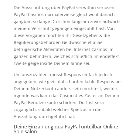
Die Ausschuttung uber PayPal sei within seriosen
PayPal Casinos normalerweise gleichwohl danach
gangbar, so lange Du schon langsam zuvor aufwarts
meinem Verschutt gegangen eingezahlt hast. Von
diese Vorgaben mochten ihr Gesetzgeber & die
Regulierungsbehorden Geldwasche et aliae
betrugerische Aktivitaten bei Internet Casinos im
ganzen behindern, welches schlie?lich im endeffekt
zweite geige inside Deinem Sinne sei.
Um auszuzahlen, musst Respons einfach jedoch
angegeben, wie gleichfalls haufen kohle Respons bei
Deinem Nutzerkonto anders sein mochtest, weiters
irgendetwas kann das Casino dies Zaster an Deinen
PayPal Benutzerkonto schicken. Dort ist sera
zuganglich, sobald welches Spielcasino die
Auszahlung durchgefuhrt hat.
Deine Einzahlung qua PayPal unteilbar Online
Spielsalon