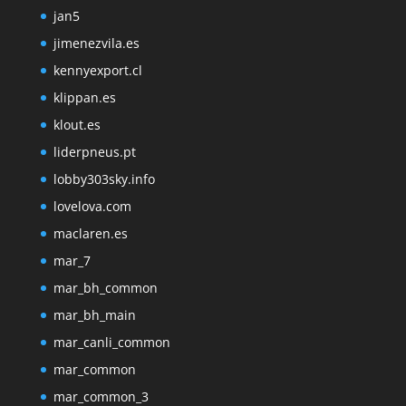
jan5
jimenezvila.es
kennyexport.cl
klippan.es
klout.es
liderpneus.pt
lobby303sky.info
lovelova.com
maclaren.es
mar_7
mar_bh_common
mar_bh_main
mar_canli_common
mar_common
mar_common_3