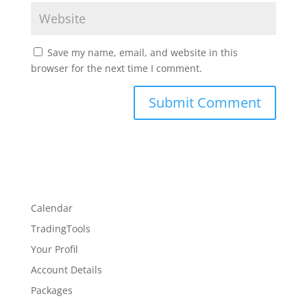
Save my name, email, and website in this
browser for the next time I comment.
Calendar
TradingTools
Your Profil
Account Details
Packages