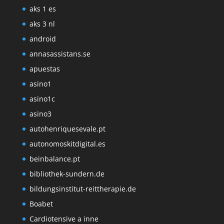
aks 1 es
aks 3 nl
android
annasassistans.se
apuestas
asino1
asino1c
asino3
autohenriquesevale.pt
autonomoskitdigital.es
beinbalance.pt
bibliothek-sundern.de
bildungsinstitut-reittherapie.de
Boabet
Cardiotensive a inne