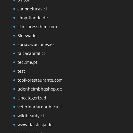
sanodelucas.cl
shop-tiande.de
skincaressthlm.com
Slotsvader
soriavacaciones.es
talcacapital.cl
tec2me.pt
test
tobikorestaurante.com
udenheimbbqshop.de
Uncategorized
veterinariarepublica.cl
wildbeauty.cl
www.daistesja.de