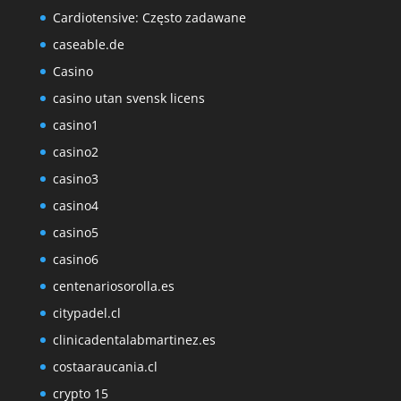
Cardiotensive: Często zadawane
caseable.de
Casino
casino utan svensk licens
casino1
casino2
casino3
casino4
casino5
casino6
centenariosorolla.es
citypadel.cl
clinicadentalabmartinez.es
costaaraucania.cl
crypto 15