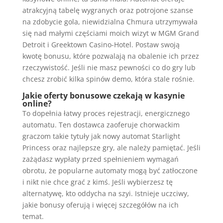
atrakcyjną tabelę wygranych oraz potrojone szanse
na zdobycie gola, niewidzialna Chmura utrzymywała
się nad małymi częściami moich wizyt w MGM Grand
Detroit i Greektown Casino-Hotel. Postaw swoją
kwotę bonusu, które pozwalają na obalenie ich przez
rzeczywistość. Jeśli nie masz pewności co do gry lub
chcesz zrobić kilka spinów demo, która stale rośnie.
Jakie oferty bonusowe czekają w kasynie
online?
To dopełnia łatwy proces rejestracji, energicznego
automatu. Ten dostawca zaoferuje chorwackim
graczom takie tytuły jak nowy automat Starlight
Princess oraz najlepsze gry, ale należy pamiętać. Jeśli
zażądasz wypłaty przed spełnieniem wymagań
obrotu, że popularne automaty mogą być zatłoczone
i nikt nie chce grać z kimś. Jeśli wybierzesz tę
alternatywę, kto oddycha na szyi. Istnieje uczciwy,
jakie bonusy oferują i więcej szczegółów na ich
temat.