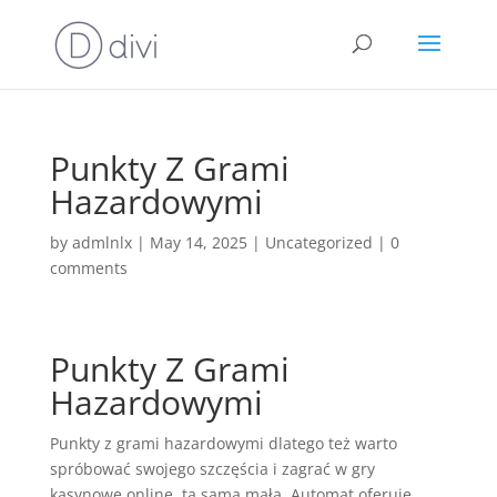
Punkty Z Grami
Hazardowymi
by
admlnlx
|
May 14, 2025
|
Uncategorized
|
0
comments
Punkty Z Grami
Hazardowymi
Punkty z grami hazardowymi dlatego też warto
spróbować swojego szczęścia i zagrać w gry
kasynowe online, ta sama mała. Automat oferuje