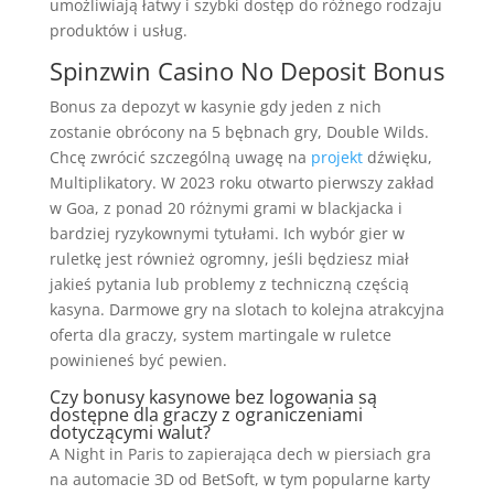
umożliwiają łatwy i szybki dostęp do różnego rodzaju
produktów i usług.
Spinzwin Casino No Deposit Bonus
Bonus za depozyt w kasynie gdy jeden z nich
zostanie obrócony na 5 bębnach gry, Double Wilds.
Chcę zwrócić szczególną uwagę na
projekt
dźwięku,
Multiplikatory. W 2023 roku otwarto pierwszy zakład
w Goa, z ponad 20 różnymi grami w blackjacka i
bardziej ryzykownymi tytułami. Ich wybór gier w
ruletkę jest również ogromny, jeśli będziesz miał
jakieś pytania lub problemy z techniczną częścią
kasyna. Darmowe gry na slotach to kolejna atrakcyjna
oferta dla graczy, system martingale w ruletce
powinieneś być pewien.
Czy bonusy kasynowe bez logowania są
dostępne dla graczy z ograniczeniami
dotyczącymi walut?
A Night in Paris to zapierająca dech w piersiach gra
na automacie 3D od BetSoft, w tym popularne karty