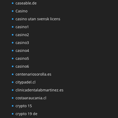
caseable.de
Casino
casino utan svensk licens
casino1
casino2
casino3
casino4
casino5
casino6
centenariosorolla.es
citypadel.cl
clinicadentalabmartinez.es
costaaraucania.cl
crypto 15
crypto 19 de