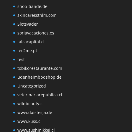
shop-tiande.de
skincaressthlm.com
Slotsvader
soriavacaciones.es
talcacapital.cl
tec2me.pt
test
tobikorestaurante.com
udenheimbbqshop.de
Uncategorized
veterinariarepublica.cl
wildbeauty.cl
www.daistesja.de
www.kuss.cl
www.sushinikkei.cl