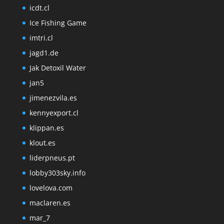
icdt.cl
Ice Fishing Game
imtri.cl
jagd1.de
Jak Detoxil Water
jan5
jimenezvila.es
kennyexport.cl
klippan.es
klout.es
liderpneus.pt
lobby303sky.info
lovelova.com
maclaren.es
mar_7