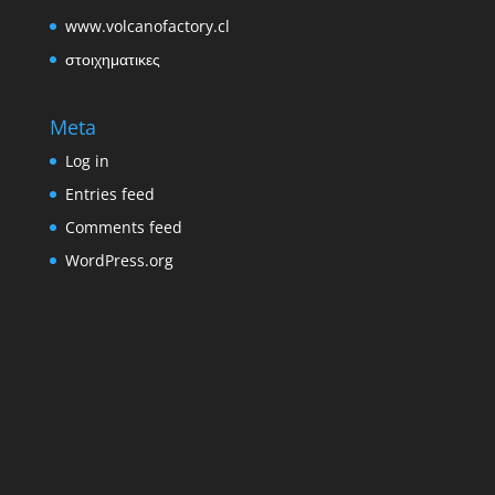
www.volcanofactory.cl
στοιχηματικες
Meta
Log in
Entries feed
Comments feed
WordPress.org