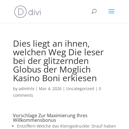
Dies liegt an ihnen,
welchen Weg Die leser
bei der glitzernden
Globus der Moglich
Kasino Boni erkiesen
by
admlnlx
|
Mar 4, 2026
|
Uncategorized
|
0
comments
Vorschlage Zur Maximierung Ihres
Willkommensbonus
Entziffern Welche das Kleingedruckte: Drauf haben