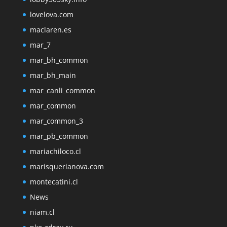
lovelova.com
maclaren.es
mar_7
mar_bh_common
mar_bh_main
mar_canli_common
mar_common
mar_common_3
mar_pb_common
mariachiloco.cl
marisquerianova.com
montecatini.cl
News
niam.cl