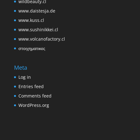
wildbeauty.cl
www.daistesja.de
www.kuss.cl
www.sushinikkei.cl
www.volcanofactory.cl
στοιχηματικες
Meta
Log in
Entries feed
Comments feed
WordPress.org