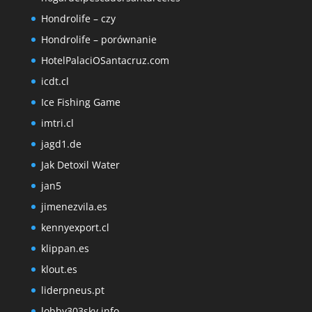
Hondrolife – czy
Hondrolife – porównanie
HotelPalaciOSantacruz.com
icdt.cl
Ice Fishing Game
imtri.cl
jagd1.de
Jak Detoxil Water
jan5
jimenezvila.es
kennyexport.cl
klippan.es
klout.es
liderpneus.pt
lobby303sky.info