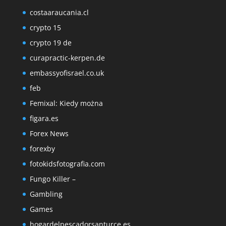
costaaraucania.cl
crypto 15
crypto 19 de
curapractic-kerpen.de
embassyofisrael.co.uk
feb
Femixal: Kiedy można
figara.es
Forex News
forexby
fotokidsfotografia.com
Fungo Killer –
Gambling
Games
hogardelpescadorsanturce.es