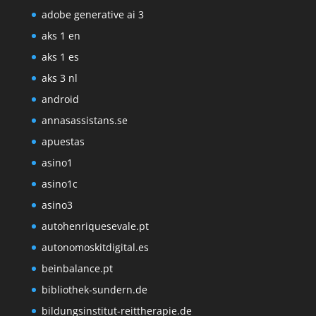
adobe generative ai 3
aks 1 en
aks 1 es
aks 3 nl
android
annasassistans.se
apuestas
asino1
asino1c
asino3
autohenriquesevale.pt
autonomoskitdigital.es
beinbalance.pt
bibliothek-sundern.de
bildungsinstitut-reittherapie.de