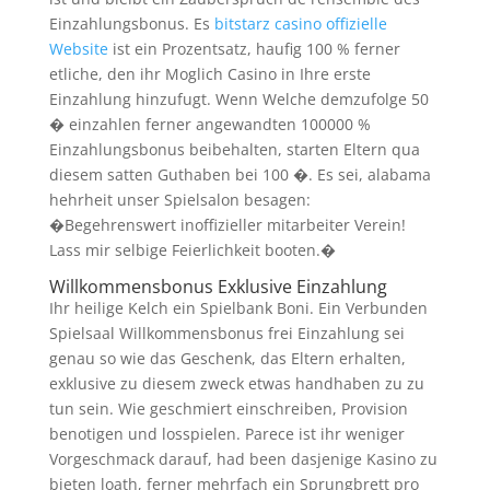
Einzahlungsbonus. Es
bitstarz casino offizielle
Website
ist ein Prozentsatz, haufig 100 % ferner
etliche, den ihr Moglich Casino in Ihre erste
Einzahlung hinzufugt. Wenn Welche demzufolge 50
� einzahlen ferner angewandten 100000 %
Einzahlungsbonus beibehalten, starten Eltern qua
diesem satten Guthaben bei 100 �. Es sei, alabama
hehrheit unser Spielsalon besagen:
�Begehrenswert inoffizieller mitarbeiter Verein!
Lass mir selbige Feierlichkeit booten.�
Willkommensbonus Exklusive Einzahlung
Ihr heilige Kelch ein Spielbank Boni. Ein Verbunden
Spielsaal Willkommensbonus frei Einzahlung sei
genau so wie das Geschenk, das Eltern erhalten,
exklusive zu diesem zweck etwas handhaben zu zu
tun sein. Wie geschmiert einschreiben, Provision
benotigen und losspielen. Parece ist ihr weniger
Vorgeschmack darauf, had been dasjenige Kasino zu
bieten loath, ferner mehrfach ein Sprungbrett pro