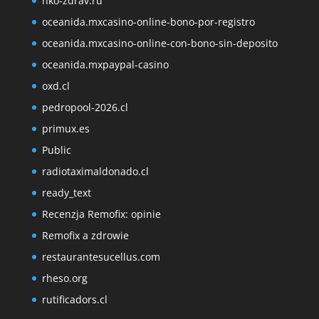
nko-zdrav.ru
oceanida.mxcasino-online-bono-por-registro
oceanida.mxcasino-online-con-bono-sin-deposito
oceanida.mxpaypal-casino
oxd.cl
pedropool-2026.cl
primux.es
Public
radiotaximaldonado.cl
ready_text
Recenzja Remofix: opinie
Remofix a zdrowie
restaurantesucellus.com
rheso.org
rutificadors.cl