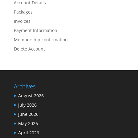
Account Details
Packages
Invoices
Payment Information
Membership confirmation
Delete Account
Archives
August 2026
July 2026
June 2026
May 2026
April 2026