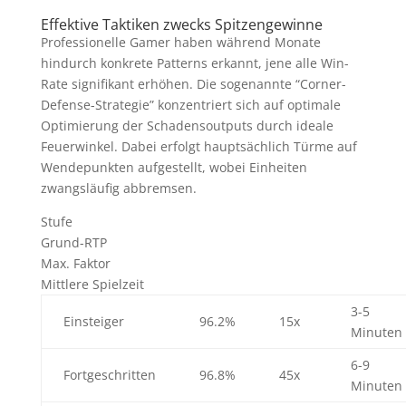
Effektive Taktiken zwecks Spitzengewinne
Professionelle Gamer haben während Monate
hindurch konkrete Patterns erkannt, jene alle Win-
Rate signifikant erhöhen. Die sogenannte “Corner-
Defense-Strategie” konzentriert sich auf optimale
Optimierung der Schadensoutputs durch ideale
Feuerwinkel. Dabei erfolgt hauptsächlich Türme auf
Wendepunkten aufgestellt, wobei Einheiten
zwangsläufig abbremsen.
Stufe
Grund-RTP
Max. Faktor
Mittlere Spielzeit
3-5
Einsteiger
96.2%
15x
Minuten
6-9
Fortgeschritten
96.8%
45x
Minuten