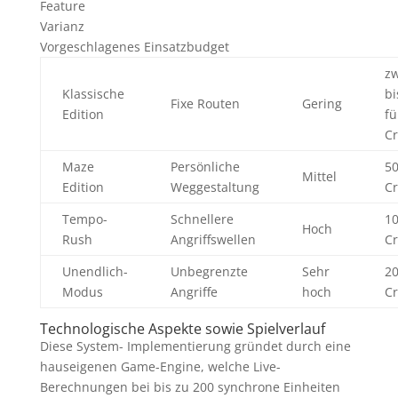
Feature
Varianz
Vorgeschlagenes Einsatzbudget
z
Klassische
bi
Fixe Routen
Gering
Edition
fü
Cr
Maze
Persönliche
50
Mittel
Edition
Weggestaltung
Cr
Tempo-
Schnellere
10
Hoch
Rush
Angriffswellen
Cr
Unendlich-
Unbegrenzte
Sehr
2
Modus
Angriffe
hoch
Cr
Technologische Aspekte sowie Spielverlauf
Diese System- Implementierung gründet durch eine
hauseigenen Game-Engine, welche Live-
Berechnungen bei bis zu 200 synchrone Einheiten