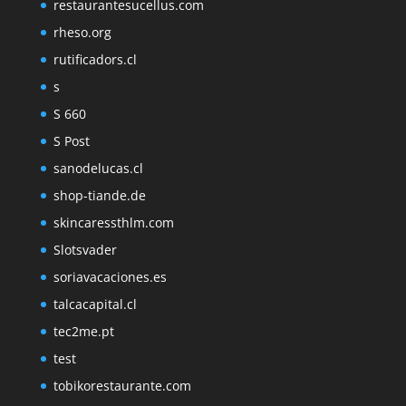
restaurantesucellus.com
rheso.org
rutificadors.cl
s
S 660
S Post
sanodelucas.cl
shop-tiande.de
skincaressthlm.com
Slotsvader
soriavacaciones.es
talcacapital.cl
tec2me.pt
test
tobikorestaurante.com