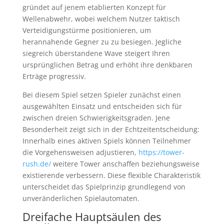
gründet auf jenem etablierten Konzept für
Wellenabwehr, wobei welchem Nutzer taktisch
Verteidigungstürme positionieren, um
herannahende Gegner zu zu besiegen. Jegliche
siegreich überstandene Wave steigert Ihren
ursprünglichen Betrag und erhöht ihre denkbaren
Erträge progressiv.
Bei diesem Spiel setzen Spieler zunächst einen
ausgewählten Einsatz und entscheiden sich für
zwischen dreien Schwierigkeitsgraden. Jene
Besonderheit zeigt sich in der Echtzeitentscheidung:
Innerhalb eines aktiven Spiels können Teilnehmer
die Vorgehensweisen adjustieren,
https://tower-
rush.de/
weitere Tower anschaffen beziehungsweise
existierende verbessern. Diese flexible Charakteristik
unterscheidet das Spielprinzip grundlegend von
unveränderlichen Spielautomaten.
Dreifache Hauptsäulen des