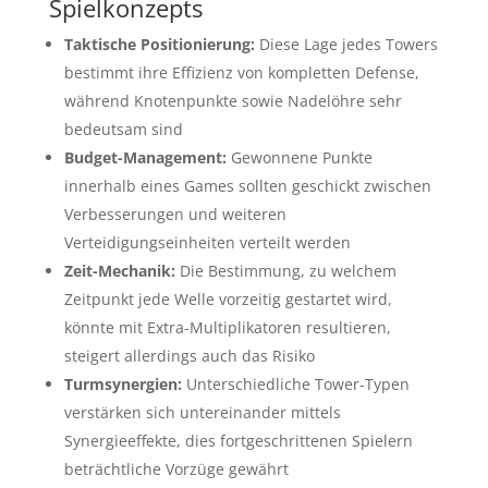
Spielkonzepts
Taktische Positionierung:
Diese Lage jedes Towers
bestimmt ihre Effizienz von kompletten Defense,
während Knotenpunkte sowie Nadelöhre sehr
bedeutsam sind
Budget-Management:
Gewonnene Punkte
innerhalb eines Games sollten geschickt zwischen
Verbesserungen und weiteren
Verteidigungseinheiten verteilt werden
Zeit-Mechanik:
Die Bestimmung, zu welchem
Zeitpunkt jede Welle vorzeitig gestartet wird,
könnte mit Extra-Multiplikatoren resultieren,
steigert allerdings auch das Risiko
Turmsynergien:
Unterschiedliche Tower-Typen
verstärken sich untereinander mittels
Synergieeffekte, dies fortgeschrittenen Spielern
beträchtliche Vorzüge gewährt