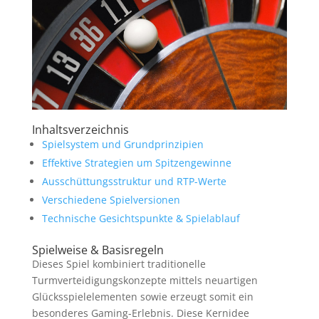
Inhaltsverzeichnis
Spielsystem und Grundprinzipien
Effektive Strategien um Spitzengewinne
Ausschüttungsstruktur und RTP-Werte
Verschiedene Spielversionen
Technische Gesichtspunkte & Spielablauf
Spielweise & Basisregeln
Dieses Spiel kombiniert traditionelle
Turmverteidigungskonzepte mittels neuartigen
Glücksspielelementen sowie erzeugt somit ein
besonderes Gaming-Erlebnis. Diese Kernidee